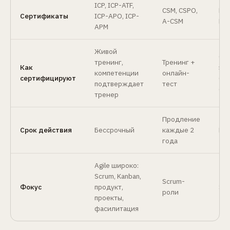
ICP, ICP-ATF,
CSM, CSPO,
PSM
Сертификаты
ICP-APO, ICP-
A-CSM
PAL
APM
Живой
Он
тренинг,
Тренинг +
Как
эк
компетенции
онлайн-
сертифицируют
(тр
подтверждает
тест
об
тренер
Продление
Срок действия
Бессрочный
каждые 2
Бе
года
Agile широко:
Scrum, Kanban,
Scrum-
Фокус
продукт,
Sc
роли
проекты,
фасилитация